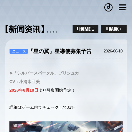
『星の翼』星導使募集予告
2026-06-10
ニュース
➤「シルバースパークル」プリシュカ
CV：小清水亜美
2026年6月18日
より募集開始予定！
詳細はゲーム内でチェックしてね✨