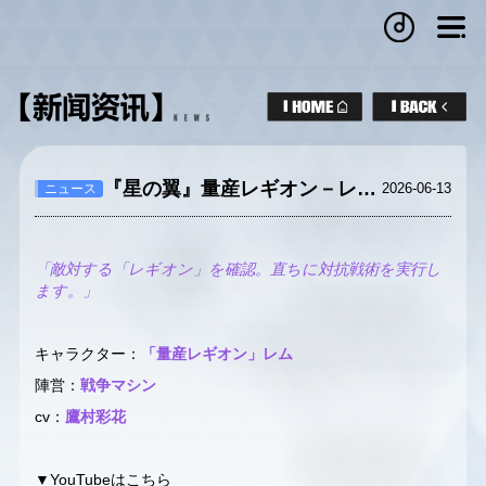
『星の翼』量産レギオン－レムPV
2026-06-13
ニュース
「敵対する「レギオン」を確認。直ちに対抗戦術を実行し
ます。」
キャラクター：
「量産レギオン」レム
陣営：
戦争マシン
cv：
鷹村彩花
▼YouTubeはこちら