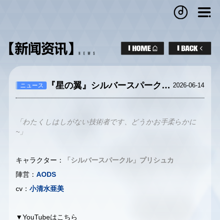
『星の翼』シルバースパークル－プリシュカPV
2026-06-14
ニュース
「わたくしはしがない技術者です、どうかお手柔らかに
~」
キャラクター：
「シルバースパークル」プリシュカ
陣営：
AODS
cv：
小清水亜美
▼YouTubeはこちら